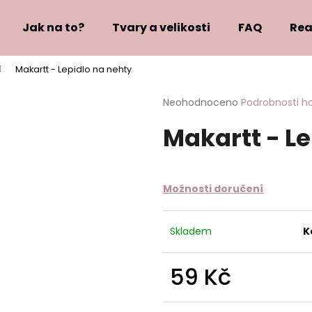
Jak na to?
Tvary a velikosti
FAQ
Rea
Makartt - Lepidlo na nehty
Co potřebujete najít?
Průměrné
Neohodnoceno
Podrobnosti h
hodnocení
Makartt - Le
produktu
HLEDAT
je
0,0
z
5
Doporučujeme
Možnosti doručení
hvězdiček.
Skladem
K
59 Kč
Měrná
cena: