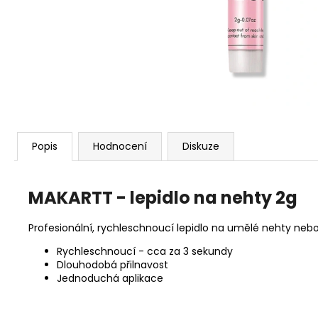
PREP KIT - SADA PRO NALEPENÍ PRESS-
ON NEHTŮ
149 Kč
Popis
Hodnocení
Diskuze
MAKARTT - lepidlo na nehty 2g
Profesionální, rychleschnoucí lepidlo na umělé nehty nebo 
Rychleschnoucí - cca za 3 sekundy
Dlouhodobá přilnavost
Jednoduchá aplikace