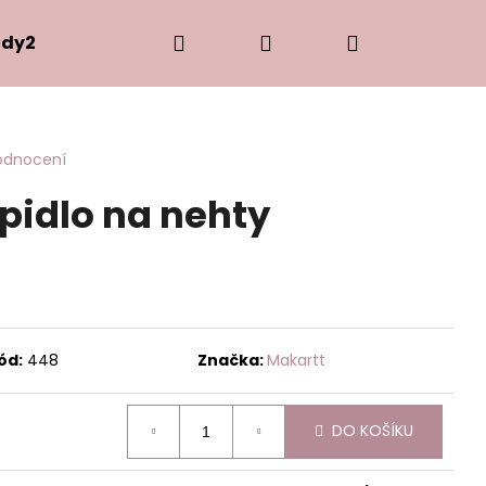
Hledat
Přihlášení
Nákupní
dy2Ship
košík
odnocení
pidlo na nehty
ód:
448
Značka:
Makartt
Následující
DO KOŠÍKU