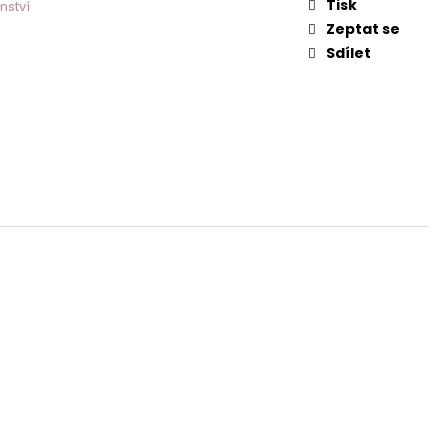
 NEHTY - PINK
Tisk
nství
Zeptat se
Sdílet