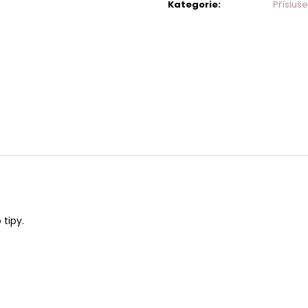
MAKARTT - LEPIDLO NA NEHTY
BRUSNÝ BLOK NA
Kategorie
:
Přísluše
LEMONADE
59 Kč
39 Kč
tipy.