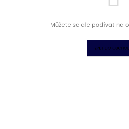
MAKARTT - LEPIDLO NA NEHTY
BRUSNÝ BLOK NA
LEMONADE
59 Kč
39 Kč
Můžete se ale podívat na o
ZPĚT DO OBCHO