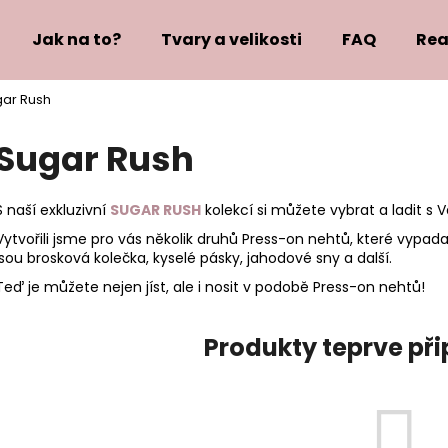
Jak na to?
Tvary a velikosti
FAQ
Rea
ar Rush
Co potřebujete najít?
Sugar Rush
HLEDAT
S naší exkluzivní
SUGAR RUSH
kolekcí si můžete vybrat a ladit s 
Vytvořili jsme pro vás několik druhů Press-on nehtů, které vypadaj
jsou brosková kolečka, kyselé pásky, jahodové sny a další.
Doporučujeme
Teď je můžete nejen jíst, ale i nosit v podobě Press-on nehtů!
Produkty teprve př