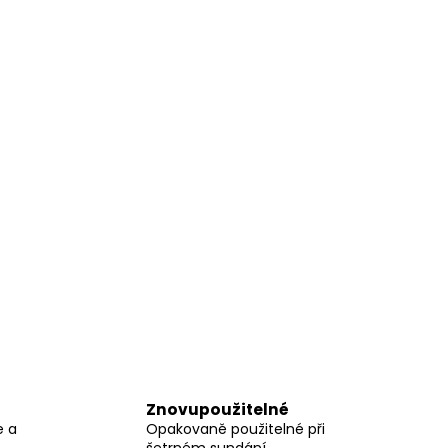
Znovupoužitelné
e a
Opakovaně použitelné při