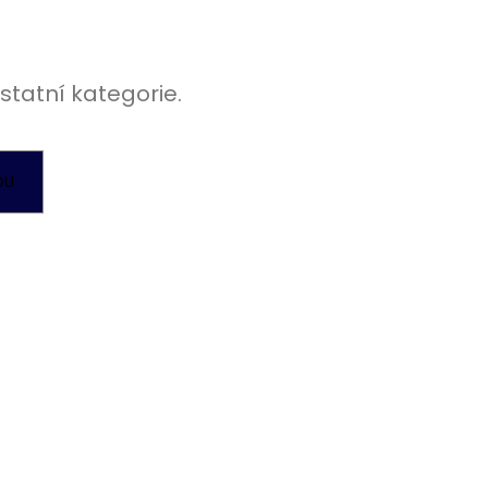
 NEHTY - PINK
statní kategorie.
DU