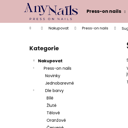
K
Přejít
na
o
Press-on nails
obsah
Zpět
Zpět
š
do
do
í
Domů
Nakupovat
Press-on nails
Sug
k
obchodu
obchodu
P
o
Kategorie
Přeskočit
s
kategorie
t
Nakupovat
r
Press-on nails
a
Novinky
n
Jednobarevné
n
Dle barvy
í
Bílé
p
Žluté
a
Tělové
n
Oranžové
e
Červené