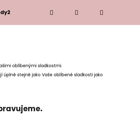
Hledat
Přihlášení
Nákupní
dy2Ship
košík
Vašimi oblíbenými sladkostmi.
í úplně stejně jako Vaše oblíbené sladkosti jako
ipravujeme.
Následující