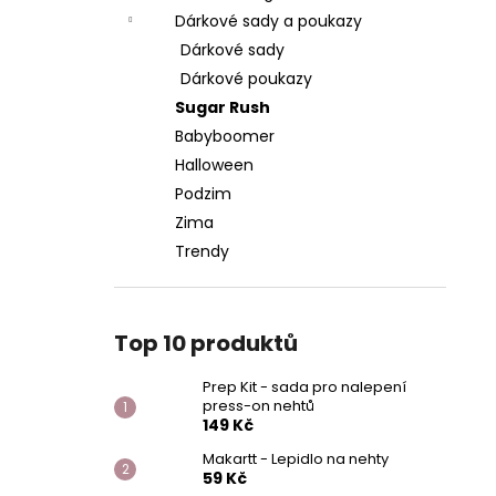
Dárkové sady a poukazy
Dárkové sady
Dárkové poukazy
Sugar Rush
Babyboomer
Halloween
Podzim
Zima
Trendy
Top 10 produktů
Prep Kit - sada pro nalepení
press-on nehtů
149 Kč
Makartt - Lepidlo na nehty
59 Kč