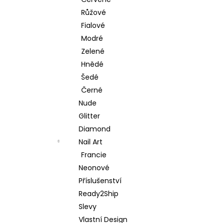
PREP KIT - SADA PRO NALEPENÍ PRESS-
l
ON NEHTŮ
Růžové
149 Kč
Fialové
Modré
Zelené
Hnědé
Šedé
Černé
Nude
Glitter
Diamond
Nail Art
Francie
Neonové
Příslušenství
Ready2Ship
Slevy
Vlastní Design